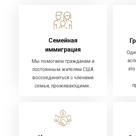
Семейная иммиграция
Мы помогаем гражданам и
Семейная
ас
Г
постоянным жителям США
иммиграция
воссоединиться с членами
Оди
и
семьи, проживающими...
асп
Мы помогаем гражданам и
это
постоянным жителям США
воссоединиться с членами
ДЕТАЛЬНЕЕ
п
семьи, проживающими...
Иммиграция для
инвесторов
Для