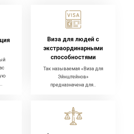
Виза для людей с
грация
экстраординарными
способностями
одатель,
Виза для людей с
ция
авать на
экстраординарными
Так называемая «Виза для
рабочую
Эйнштейнов» предназначена
способностями
карту...
рый
для...
ас
Так называемая «Виза для
чую
Эйнштейнов»
ЬНЕЕ
ДЕТАЛЬНЕЕ
..
предназначена для...
Федеральные иски
ртации
Очень немногие
дитесь в