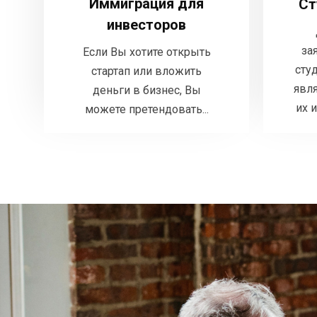
Иммиграция для
Ст
Если Вы хотите открыть
стартап или вложить деньги в
инвесторов
бизнес, Вы можете
за
Если Вы хотите открыть
претендовать...
сту
стартап или вложить
явля
деньги в бизнес, Вы
ДЕТАЛЬНЕЕ
их 
можете претендовать...