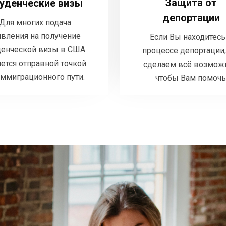
Защита от
на получение студенческой
уденческие визы
процессе депорта
визы в США является
депортации
сделаем всё воз
Для многих подача
отправной точкой их
чтобы Вам 
явления на получение
Если Вы находитесь
иммиграционного пути.
денческой визы в США
процессе депортации
ется отправной точкой
сделаем всё возмож
ДЕТАЛ
ДЕТАЛЬНЕЕ
иммиграционного пути.
чтобы Вам помочь