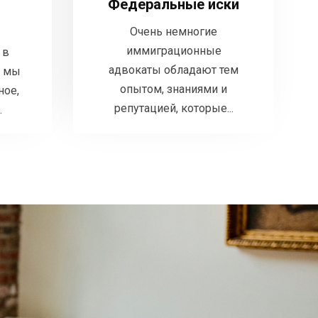
иммиграционные адвокаты
Федеральные иски
ции, мы
обладают тем опытом,
можное,
Очень немногие
знаниями и репутацией,
помочь.
иммиграционные
 в
которые...
адвокаты обладают тем
, мы
опытом, знаниями и
ное,
ЬНЕЕ
ДЕТАЛЬНЕЕ
репутацией, которые...
.