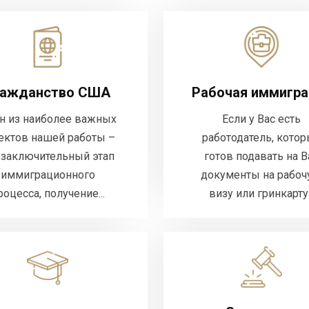
Гражданство США
Рабочая имми
Один из наиболее важных
Если у Вас есть работ
пектов нашей работы – это
ражданство США
Рабочая иммигра
который готов под
заключительный этап
Вас документы на 
н из наиболее важных
Если у Вас есть
ммиграционного процесса,
визу или грин
ектов нашей работы –
работодатель, кото
получение...
 заключительный этап
готов подавать на В
иммиграционного
документы на рабо
ДЕТАЛ
ДЕТАЛЬНЕЕ
роцесса, получение...
визу или гринкарту.
Студенческие визы
Защита от депо
 многих подача заявления
Если Вы нахо